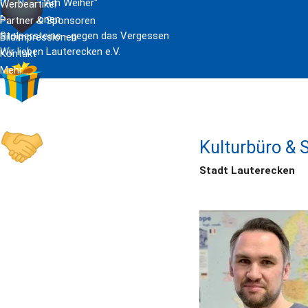
Grillplatz "Am Weiher"
Werbeartikel
Publikationen
Partner & Sponsoren
Stolpersteine - gegen das Vergessen
Bildimpressionen
Wir lieben Lauterecken e.V.
Kontakt
Mehr...
Werbegemeinschaft
Kulturbüro & 
Stadt Lauterecken
Partnerschaft Sombernon (Burgund)