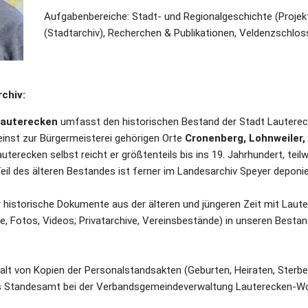
Aufgabenbereiche: Stadt- und Regionalgeschichte (Projekta
(Stadtarchiv), Recherchen & Publikationen, Veldenzschlos
chiv:
auterecken
 umfasst den historischen Bestand der Stadt Lauterec
inst zur Bürgermeisterei gehörigen Orte 
Cronenberg, Lohnweiler,
Lauterecken selbst reicht er größtenteils bis ins 19. Jahrhundert, teilw
Teil des älteren Bestandes ist ferner im Landesarchiv Speyer deponie
historische Dokumente aus der älteren und jüngeren Zeit mit Laute
 Fotos, Videos; Privatarchive, Vereinsbestände) in unseren Bestand
halt von Kopien der Personalstandsakten (Geburten, Heiraten, Sterbef
das Standesamt bei der Verbandsgemeindeverwaltung Lauterecken-Wo