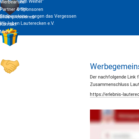
Grillplatz "Am Weiher"
Werbeartikel
Publikationen
Partner & Sponsoren
Stolpersteine - gegen das Vergessen
Bildimpressionen
Wir lieben Lauterecken e.V.
Kontakt
Mehr...
Werbegemeinschaft
Werbegemein
Der nachfolgende Link f
Partnerschaft Sombernon (Burgund)
Zusammenschluss Laute
https://erlebnis-lautere